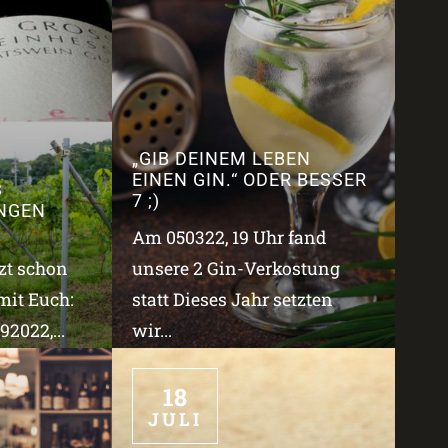
„GIB DEINEM LEBEN
EINEN GIN.“ ODER BESSER
3
7 ;)
NGEN
Am 050322, 19 Uhr fand
tzt schon
unsere 2 Gin-Verkostung
mit Euch:
statt Dieses Jahr setzten
2022,...
wir...
18
JULI