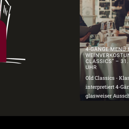
4-GÄNGE MENÜ 
WEINVERKOSTU
CLASSICS” – 31.
UHR
Old Classics - Kla
interpretiert 4-G
glasweiser Aussch