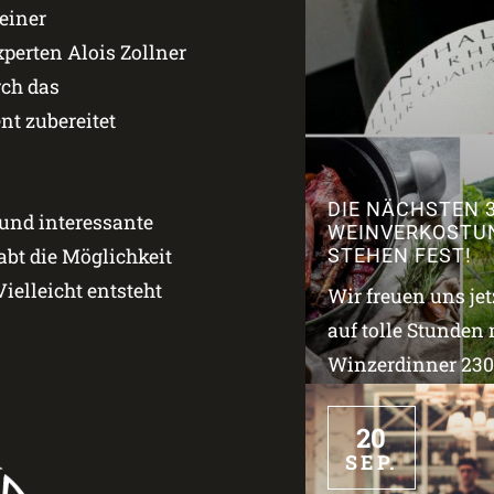
einer
erten Alois Zollner
rch das
t zubereitet
DIE NÄCHSTEN 
 und interessante
WEINVERKOSTU
bt die Möglichkeit
STEHEN FEST!
ielleicht entsteht
Wir freuen uns je
auf tolle Stunden 
Winzerdinner 2309
20
SEP.