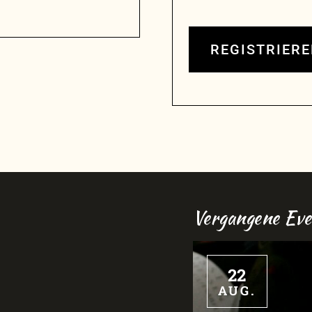
REGISTRIER
Vergangene Eve
22
AUG.