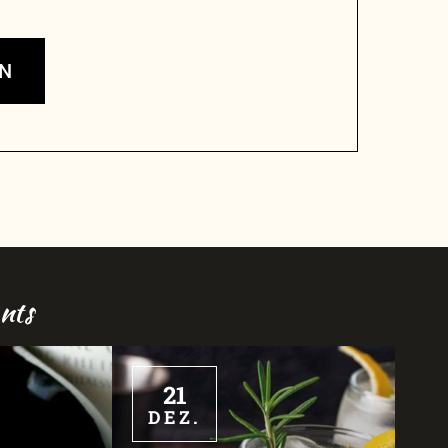
EN
nts
21
DEZ.