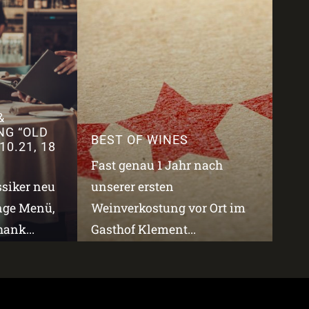
&
NG “OLD
BEST OF WINES
10.21, 18
Fast genau 1 Jahr nach
ssiker neu
unserer ersten
änge Menü,
Weinverkostung vor Ort im
ank...
Gasthof Klement...