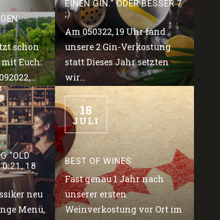
EINEN GIN.“ ODER BESSER 7
;)
NGEN
Am 050322, 19 Uhr fand
tzt schon
unsere 2 Gin-Verkostung
 mit Euch:
statt Dieses Jahr setzten
92022,...
wir...
18
JULI
&
G “OLD
BEST OF WINES
0.21, 18
Fast genau 1 Jahr nach
assiker neu
unserer ersten
Gänge Menü,
Weinverkostung vor Ort im