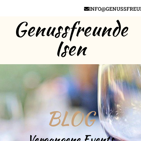
INFO@GENUSSFREUN
Genussfreunde
Isen
BLOG
Vergangene Events