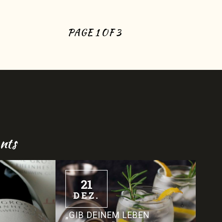
PAGE 1 OF 3
nts
21
DEZ.
„GIB DEINEM LEBEN