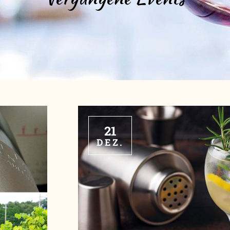
21
DEZ.