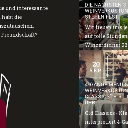
DIE NÄCHSTEN 3
ue und interessante
WEINVERKOSTU
 habt die
STEHEN FEST!
uszutauschen.
Wir freuen uns je
e Freundschaft?
auf tolle Stunden
Winzerdinner 230
20
SEP.
4-GÄNGE MENÜ 
WEINVERKOSTUN
CLASSICS” – 31.1
UHR
Old Classics - Kl
interpretiert 4-