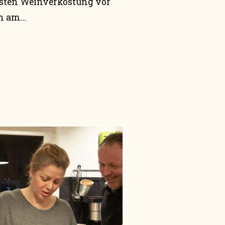
rsten Weinverkostung vor
 am...