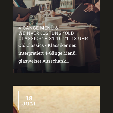
4-GÄNGE MENÜ &
WEINVERKOSTUNG “OLD
CLASSICS” – 31.10.21, 18 UHR
Old Classics - Klassiker neu
interpretiert 4-Gänge Menü,
glasweiser Ausschank...
18
JULI