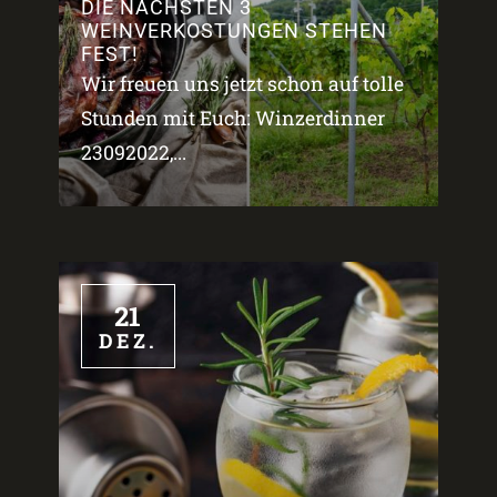
DIE NÄCHSTEN 3
WEINVERKOSTUNGEN STEHEN
FEST!
Wir freuen uns jetzt schon auf tolle
Stunden mit Euch: Winzerdinner
23092022,...
21
DEZ.