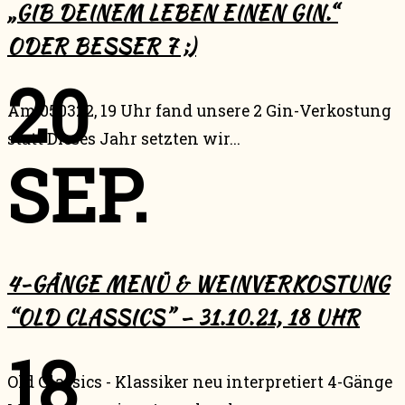
„GIB DEINEM LEBEN EINEN GIN.“
ODER BESSER 7 ;)
20
Am 050322, 19 Uhr fand unsere 2 Gin-Verkostung
statt Dieses Jahr setzten wir...
SEP.
4-GÄNGE MENÜ & WEINVERKOSTUNG
“OLD CLASSICS” – 31.10.21, 18 UHR
18
Old Classics - Klassiker neu interpretiert 4-Gänge