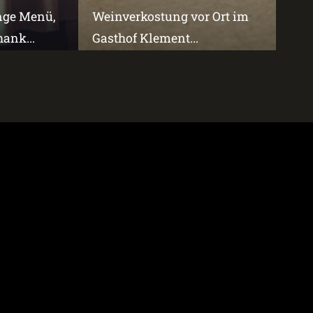
änge Menü,
Weinverkostung vor Ort im
ank...
Gasthof Klement...