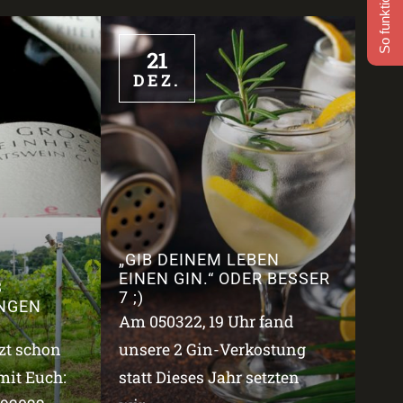
So funktioniert's
21
DEZ.
„GIB DEINEM LEBEN
EINEN GIN.“ ODER BESSER
3
7 ;)
NGEN
Am 050322, 19 Uhr fand
tzt schon
unsere 2 Gin-Verkostung
mit Euch:
statt Dieses Jahr setzten