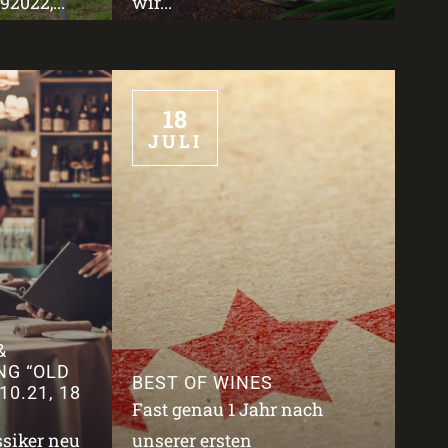
2022,...
wir...
18
JULI
&
NG “OLD
BEST OF WINES
10.21, 18
Fast genau 1 Jahr nach
ssiker neu
unserer ersten