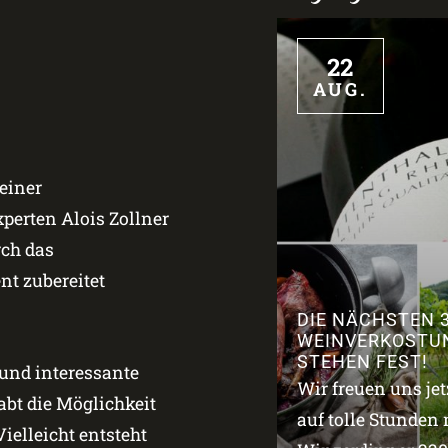
22
AUG.
einer
erten Alois Zollner
rch das
t zubereitet
DIE NÄCHSTEN 
WEINVERKOSTU
STEHEN FEST!
 und interessante
Wir freuen uns je
bt die Möglichkeit
auf tolle Stunden 
ielleicht entsteht