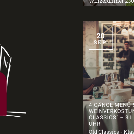
Winzerdinner 2309
20
SEP.
4-GÄNGE MENÜ 
WEINVERKOSTU
CLASSICS” – 31.
UHR
Old Classics - Kla