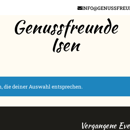
INFO@GENUSSFREUN
Genussfreunde
Isen
, die deiner Auswahl entsprechen.
Vergangene Eve