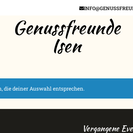
INFO@GENUSSFREUN
Genussfreunde
Isen
, die deiner Auswahl entsprechen.
Vergangene Eve