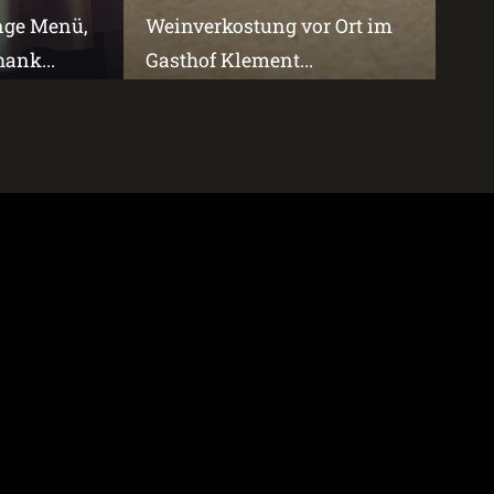
änge Menü,
Weinverkostung vor Ort im
ank...
Gasthof Klement...