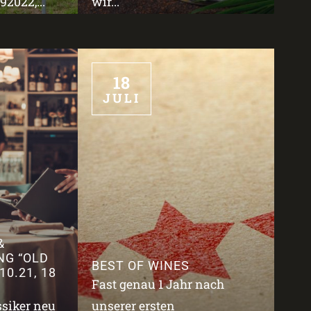
2022,...
wir...
18
JULI
&
NG “OLD
BEST OF WINES
10.21, 18
Fast genau 1 Jahr nach
ssiker neu
unserer ersten