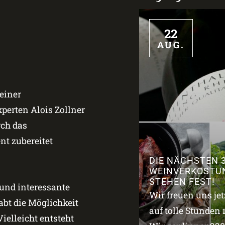
22
AUG.
einer
erten Alois Zollner
rch das
t zubereitet
DIE NÄCHSTEN 
WEINVERKOSTU
STEHEN FEST!
 und interessante
Wir freuen uns je
bt die Möglichkeit
auf tolle Stunden 
ielleicht entsteht