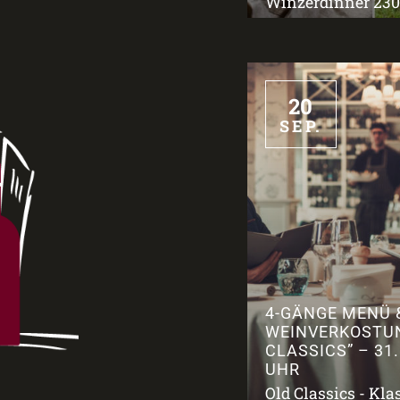
Winzerdinner 2309
20
SEP.
4-GÄNGE MENÜ 
WEINVERKOSTU
CLASSICS” – 31.
UHR
Old Classics - Kla