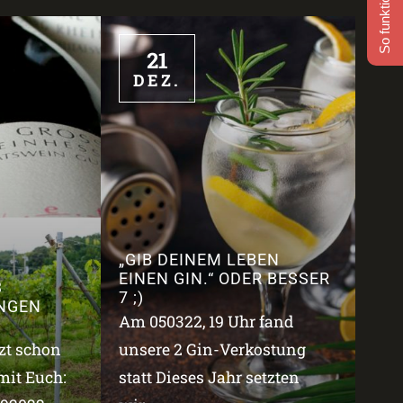
So funktioniert's
21
DEZ.
„GIB DEINEM LEBEN
EINEN GIN.“ ODER BESSER
3
7 ;)
NGEN
Am 050322, 19 Uhr fand
tzt schon
unsere 2 Gin-Verkostung
mit Euch:
statt Dieses Jahr setzten