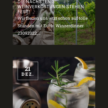
DIE NÄCHSTEN 3
WEINVERKOSTUNGEN STEHEN
FEST!
Wir freuen uns jetzt schon auf tolle
Stunden mit Euch: Winzerdinner
23092022,...
21
DEZ.