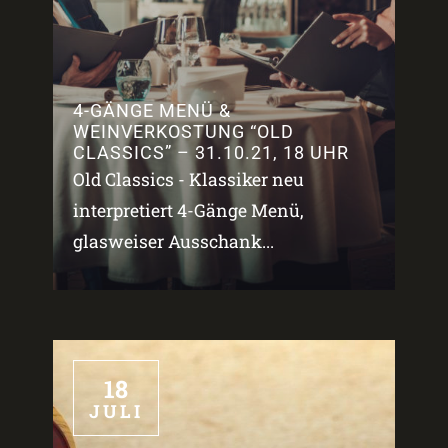
4-GÄNGE MENÜ &
WEINVERKOSTUNG “OLD
CLASSICS” – 31.10.21, 18 UHR
Old Classics - Klassiker neu
interpretiert 4-Gänge Menü,
glasweiser Ausschank...
18
JULI