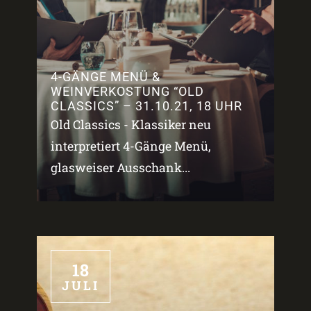
4-GÄNGE MENÜ &
WEINVERKOSTUNG “OLD
CLASSICS” – 31.10.21, 18 UHR
Old Classics - Klassiker neu
interpretiert 4-Gänge Menü,
glasweiser Ausschank...
18
JULI