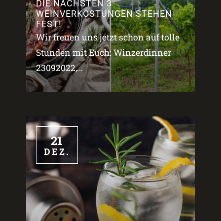
DIE NÄCHSTEN 3
WEINVERKOSTUNGEN STEHEN
FEST!
Wir freuen uns jetzt schon auf tolle
Stunden mit Euch: Winzerdinner
23092022,...
21
DEZ.