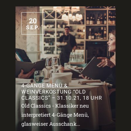
20
SEP.
4-GÄNGE MENÜ &
WEINVERKOSTUNG “OLD
CLASSICS” – 31.10.21, 18 UHR
Old Classics - Klassiker neu
interpretiert 4-Gänge Menü,
glasweiser Ausschank...