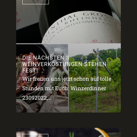
DIE NÄCHSTEN 3
WEINVERKOSTUNGEN STEHEN
FEST!
Wir freuen uns jetzt schon auf tolle
Stunden mit Euch: Winzerdinner
23092022,...