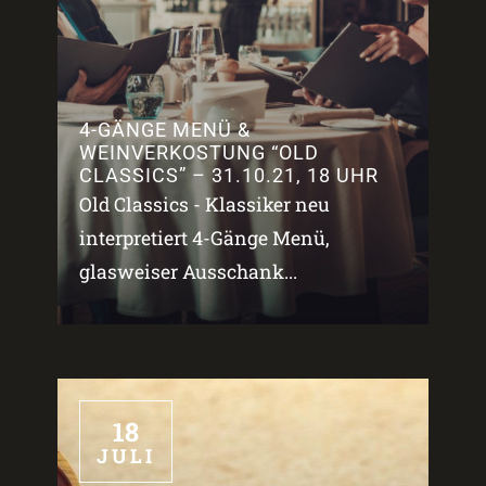
4-GÄNGE MENÜ &
WEINVERKOSTUNG “OLD
CLASSICS” – 31.10.21, 18 UHR
Old Classics - Klassiker neu
interpretiert 4-Gänge Menü,
glasweiser Ausschank...
18
JULI