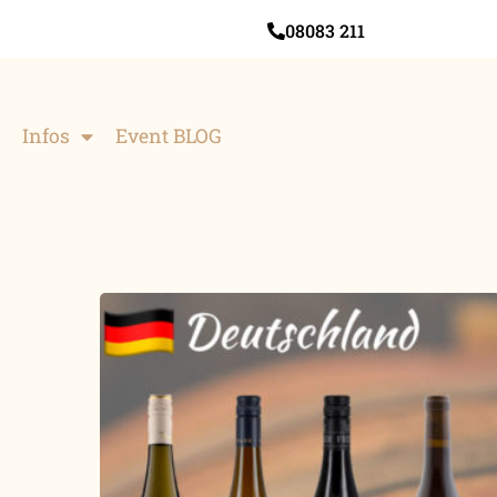
08083 211
Infos
Event BLOG