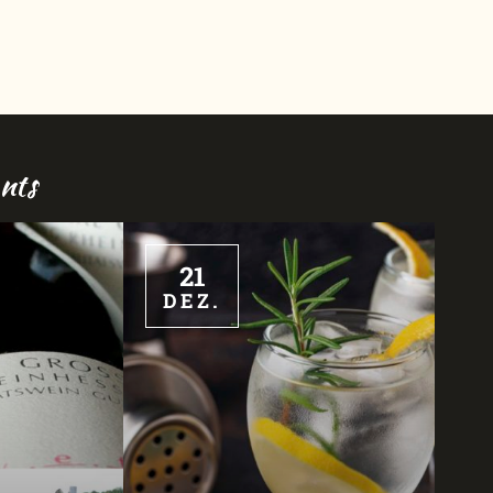
nts
21
DEZ.