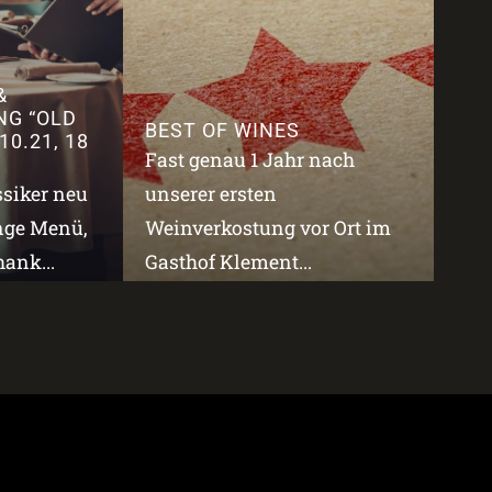
&
NG “OLD
BEST OF WINES
10.21, 18
Fast genau 1 Jahr nach
ssiker neu
unserer ersten
änge Menü,
Weinverkostung vor Ort im
ank...
Gasthof Klement...