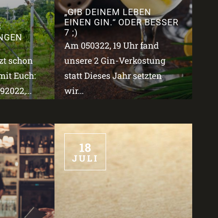
„GIB DEINEM LEBEN
EINEN GIN.“ ODER BESSER
3
7 ;)
NGEN
Am 050322, 19 Uhr fand
tzt schon
unsere 2 Gin-Verkostung
mit Euch:
statt Dieses Jahr setzten
2022,...
wir...
18
JULI