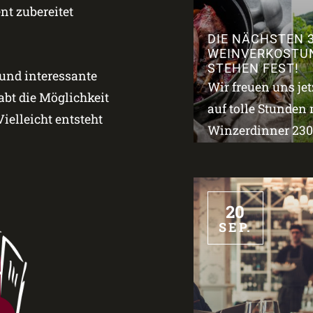
t zubereitet
DIE NÄCHSTEN 
WEINVERKOSTU
STEHEN FEST!
 und interessante
Wir freuen uns je
bt die Möglichkeit
auf tolle Stunden 
ielleicht entsteht
Winzerdinner 2309
20
SEP.