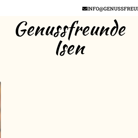
INFO@GENUSSFREUN
Genussfreunde
Isen