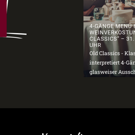
4-GÄNGE MENÜ 
WEINVERKOSTU
CLASSICS” – 31.
UHR
Old Classics - Kla
interpretiert 4-G
glasweiser Aussch