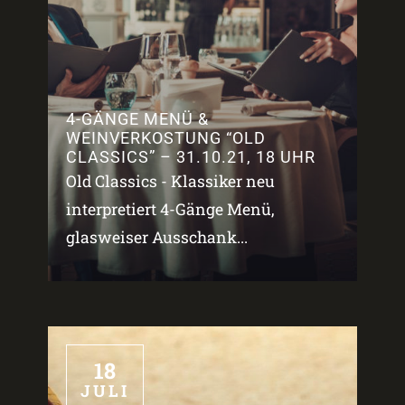
4-GÄNGE MENÜ &
WEINVERKOSTUNG “OLD
CLASSICS” – 31.10.21, 18 UHR
Old Classics - Klassiker neu
interpretiert 4-Gänge Menü,
glasweiser Ausschank...
18
JULI