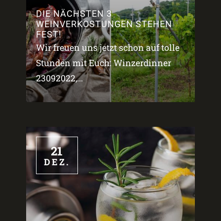
DIE NÄCHSTEN 3
WEINVERKOSTUNGEN STEHEN
FEST!
Wir freuen uns jetzt schon auf tolle
Stunden mit Euch: Winzerdinner
23092022,...
21
DEZ.