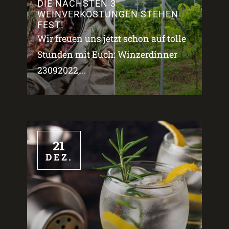
DIE NÄCHSTEN 3
WEINVERKOSTUNGEN STEHEN
FEST!
Wir freuen uns jetzt schon auf tolle
Stunden mit Euch: Winzerdinner
23092022,...
21
DEZ.