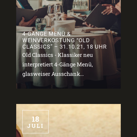
4-GÄNGE MENÜ &
WEINVERKOSTUNG “OLD
CLASSICS” – 31.10.21, 18 UHR
Old Classics - Klassiker neu
interpretiert 4-Gänge Menü,
glasweiser Ausschank...
18
JULI