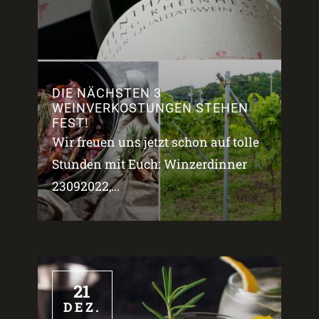
DIE NÄCHSTEN 3
WEINVERKOSTUNGEN STEHEN
FEST!
Wir freuen uns jetzt schon auf tolle
Stunden mit Euch: Winzerdinner
23092022,...
21
DEZ.