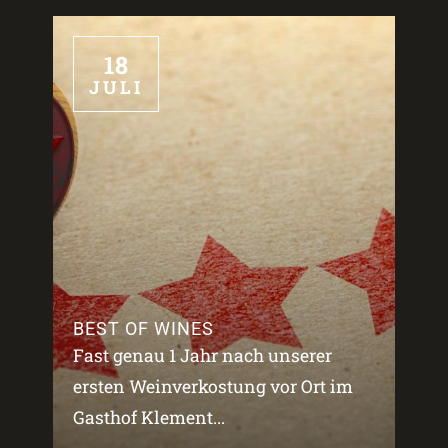
18
JULI
BEST OF WINES
Fast genau 1 Jahr nach unserer
ersten Weinverkostung vor Ort im
Gasthof Klement...