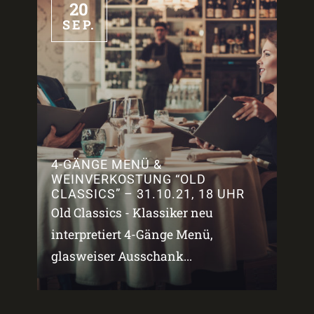
20
SEP.
4-GÄNGE MENÜ &
WEINVERKOSTUNG “OLD
CLASSICS” – 31.10.21, 18 UHR
Old Classics - Klassiker neu
interpretiert 4-Gänge Menü,
glasweiser Ausschank...