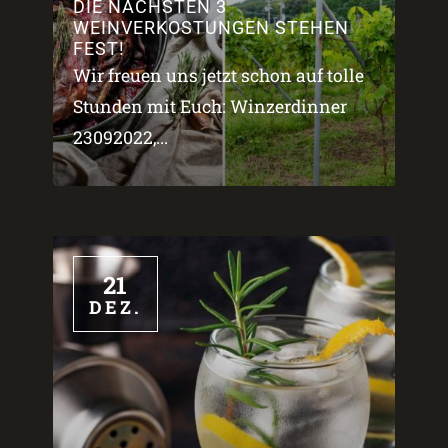
DIE NÄCHSTEN 3
WEINVERKOSTUNGEN STEHEN
FEST!
Wir freuen uns jetzt schon auf tolle
Stunden mit Euch: Winzerdinner
23092022,...
21
DEZ.