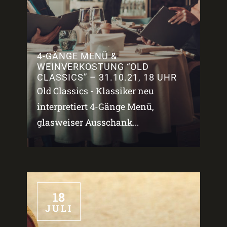
4-GÄNGE MENÜ &
WEINVERKOSTUNG “OLD
CLASSICS” – 31.10.21, 18 UHR
Old Classics - Klassiker neu
interpretiert 4-Gänge Menü,
glasweiser Ausschank...
18
JULI