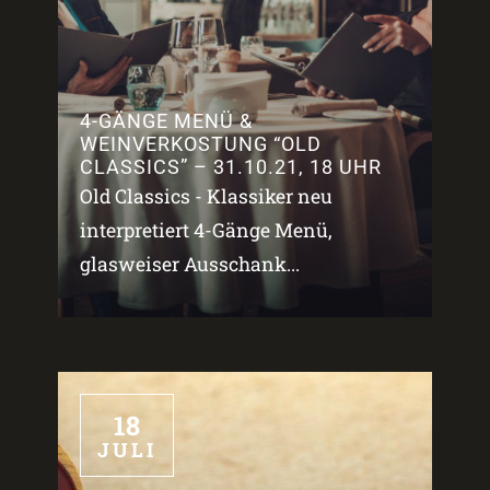
4-GÄNGE MENÜ &
WEINVERKOSTUNG “OLD
CLASSICS” – 31.10.21, 18 UHR
Old Classics - Klassiker neu
interpretiert 4-Gänge Menü,
glasweiser Ausschank...
18
JULI