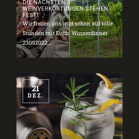
DIE NÄCHSTEN 3
WEINVERKOSTUNGEN STEHEN
FEST!
Wir freuen uns jetzt schon auf tolle
Stunden mit Euch: Winzerdinner
23092022,...
21
DEZ.