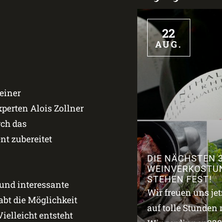
22
AUG.
einer
erten Alois Zollner
rch das
t zubereitet
DIE NÄCHSTEN 
WEINVERKOSTU
STEHEN FEST!
 und interessante
Wir freuen uns je
bt die Möglichkeit
auf tolle Stunden 
ielleicht entsteht