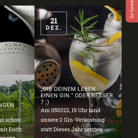
So funktioniert's
21
DEZ.
„GIB DEINEM LEBEN
EINEN GIN.“ ODER BESSER
3
7 ;)
NGEN
Am 050322, 19 Uhr fand
tzt schon
unsere 2 Gin-Verkostung
mit Euch:
statt Dieses Jahr setzten