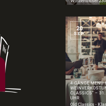
Winzerdinner 2309
20
SEP.
4-GÄNGE MENÜ 
WEINVERKOSTU
CLASSICS” – 31.
UHR
Old Classics - Kla