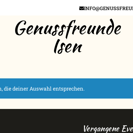
INFO@GENUSSFREUN
Genussfreunde
Isen
, die deiner Auswahl entsprechen.
Vergangene Eve