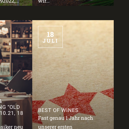
2022,...
wir...
18
JULI
&
NG “OLD
BEST OF WINES
10.21, 18
Fast genau 1 Jahr nach
ssiker neu
unserer ersten