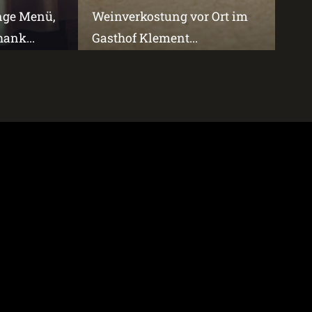
änge Menü,
Weinverkostung vor Ort im
ank...
Gasthof Klement...