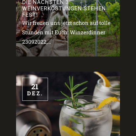
DIE NÄCHSTEN 3
WEINVERKOSTUNGEN STEHEN
FEST!
Wir freuen uns jetzt schon auf tolle
Stunden mit Euch: Winzerdinner
23092022,...
21
DEZ.