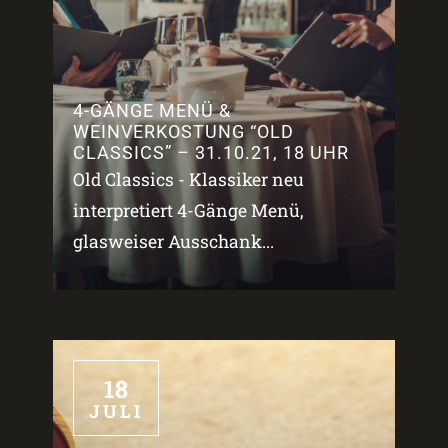
4-GÄNGE MENÜ &
WEINVERKOSTUNG “OLD
CLASSICS” – 31.10.21, 18 UHR
Old Classics - Klassiker neu
interpretiert 4-Gänge Menü,
glasweiser Ausschank...
18
JULI