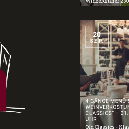
Winzerdinner 2309
20
SEP.
4-GÄNGE MENÜ 
WEINVERKOSTU
CLASSICS” – 31.
UHR
Old Classics - Kla