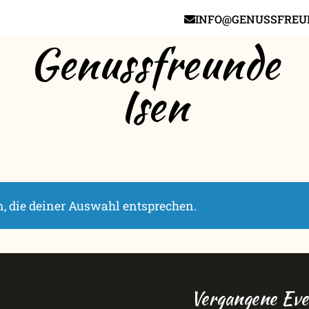
INFO@GENUSSFREUN
Genussfreunde
Isen
, die deiner Auswahl entsprechen.
Vergangene Eve