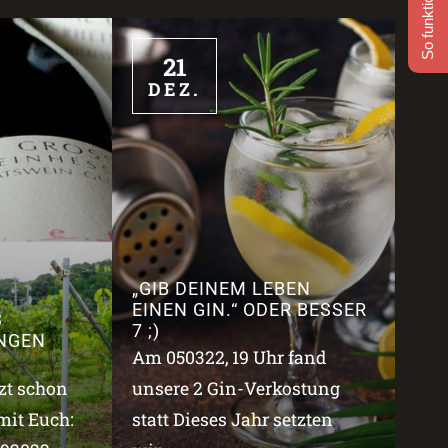
So funktioniert's
21
DEZ.
„GIB DEINEM LEBEN
EINEN GIN.“ ODER BESSER
3
7 ;)
NGEN
Am 050322, 19 Uhr fand
tzt schon
unsere 2 Gin-Verkostung
mit Euch:
statt Dieses Jahr setzten