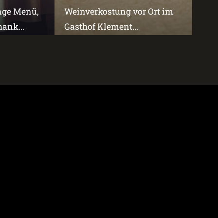
änge Menü,
Weinverkostung vor Ort im
ank...
Gasthof Klement...