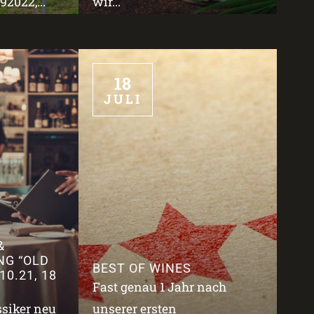
2022,...
wir...
18
JULI
&
NG “OLD
BEST OF WINES
10.21, 18
Fast genau 1 Jahr nach
ssiker neu
unserer ersten