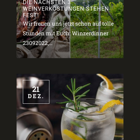
DIE NÄCHSTEN 3
WEINVERKOSTUNGEN STEHEN
FEST!
Wir freuen uns jetzt schon auf tolle
Stunden mit Euch: Winzerdinner
23092022,...
21
DEZ.