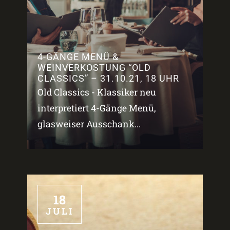
4-GÄNGE MENÜ &
WEINVERKOSTUNG “OLD
CLASSICS” – 31.10.21, 18 UHR
Old Classics - Klassiker neu
interpretiert 4-Gänge Menü,
glasweiser Ausschank...
18
JULI