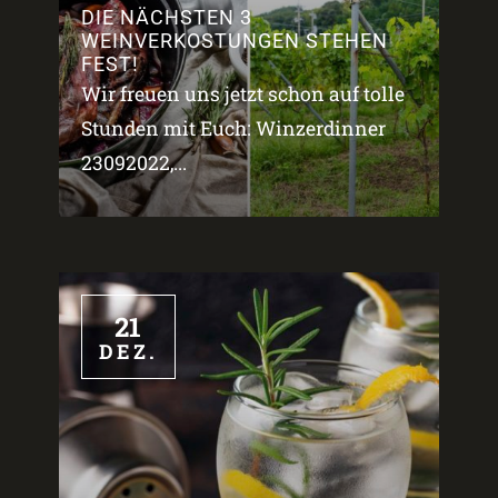
DIE NÄCHSTEN 3
WEINVERKOSTUNGEN STEHEN
FEST!
Wir freuen uns jetzt schon auf tolle
Stunden mit Euch: Winzerdinner
23092022,...
21
DEZ.