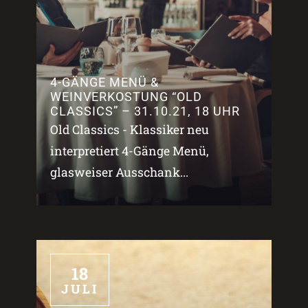
4-GÄNGE MENÜ &
WEINVERKOSTUNG “OLD
CLASSICS” – 31.10.21, 18 UHR
Old Classics - Klassiker neu
interpretiert 4-Gänge Menü,
glasweiser Ausschank...
18
JULI