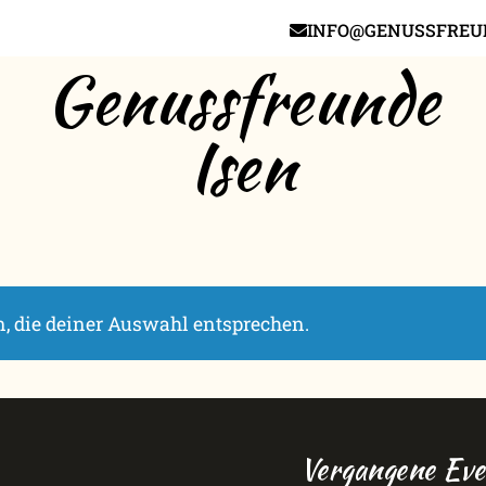
INFO@GENUSSFREUN
Genussfreunde
Isen
, die deiner Auswahl entsprechen.
Vergangene Eve