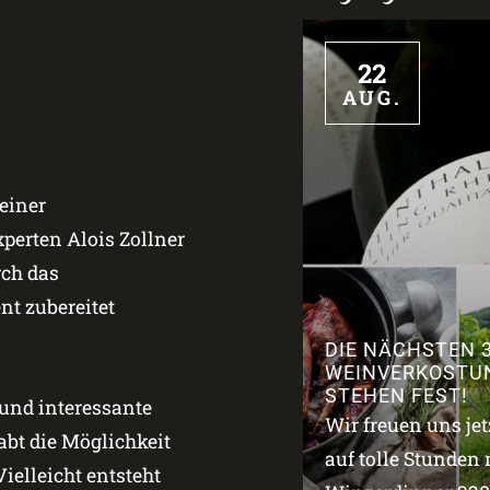
22
AUG.
einer
erten Alois Zollner
rch das
t zubereitet
DIE NÄCHSTEN 
WEINVERKOSTU
STEHEN FEST!
 und interessante
Wir freuen uns je
bt die Möglichkeit
auf tolle Stunden 
ielleicht entsteht