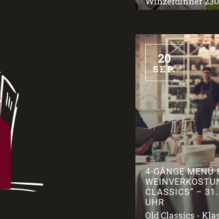
Winzerdinner 2309
20
SEP.
4-GÄNGE MENÜ 
WEINVERKOSTU
CLASSICS” – 31.
UHR
Old Classics - Kla