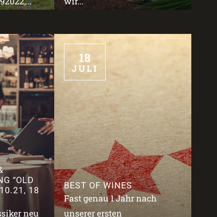
2022,...
wir...
18
JULI
&
NG “OLD
BEST OF WINES
10.21, 18
Fast genau 1 Jahr nach
ssiker neu
unserer ersten