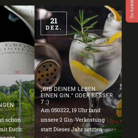
So funktioniert's
21
DEZ.
„GIB DEINEM LEBEN
EINEN GIN.“ ODER BESSER
3
7 ;)
NGEN
Am 050322, 19 Uhr fand
tzt schon
unsere 2 Gin-Verkostung
mit Euch:
statt Dieses Jahr setzten