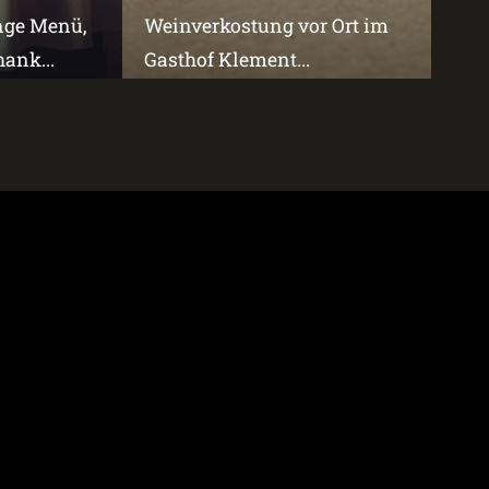
änge Menü,
Weinverkostung vor Ort im
ank...
Gasthof Klement...