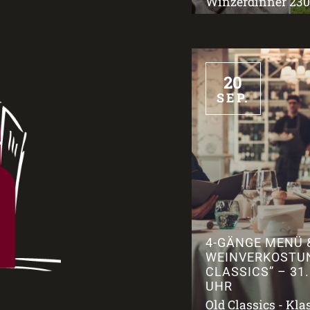
Winzerdinner 2309
20
SEP.
4-GÄNGE MENÜ 
WEINVERKOSTU
CLASSICS” – 31.
UHR
Old Classics - Kla