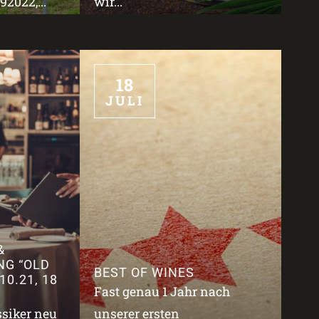
2022,...
wir...
18
JULI
&
NG “OLD
BEST OF WINES
10.21, 18
Fast genau 1 Jahr nach
ssiker neu
unserer ersten