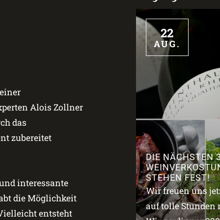
22
AUG.
einer
erten Alois Zollner
rch das
t zubereitet
DIE NÄCHSTEN 
WEINVERKOSTU
STEHEN FEST!
 und interessante
Wir freuen uns je
bt die Möglichkeit
auf tolle Stunden 
ielleicht entsteht