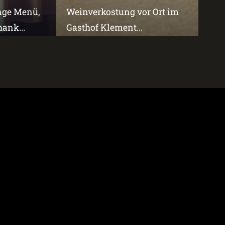
änge Menü,
Weinverkostung vor Ort im
ank...
Gasthof Klement...