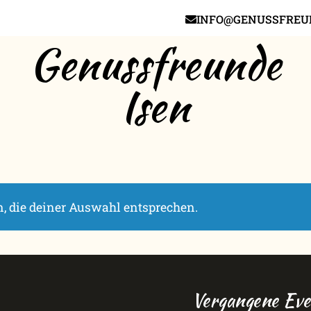
INFO@GENUSSFREUN
Genussfreunde
Isen
, die deiner Auswahl entsprechen.
Vergangene Eve