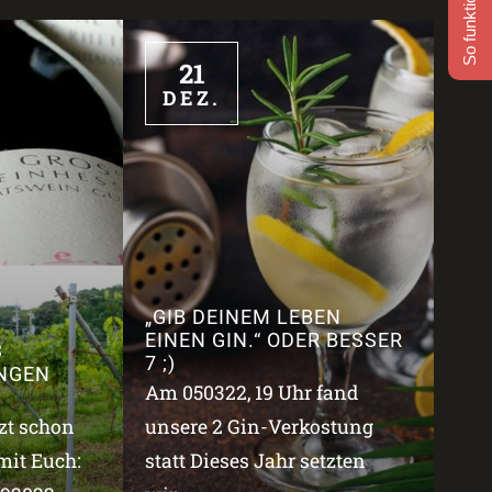
So funktioniert's
21
DEZ.
„GIB DEINEM LEBEN
EINEN GIN.“ ODER BESSER
3
7 ;)
NGEN
Am 050322, 19 Uhr fand
tzt schon
unsere 2 Gin-Verkostung
mit Euch:
statt Dieses Jahr setzten