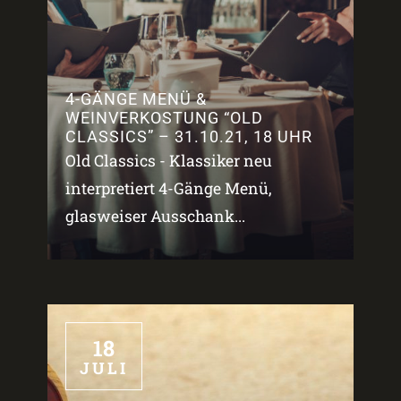
4-GÄNGE MENÜ &
WEINVERKOSTUNG “OLD
CLASSICS” – 31.10.21, 18 UHR
Old Classics - Klassiker neu
interpretiert 4-Gänge Menü,
glasweiser Ausschank...
18
JULI