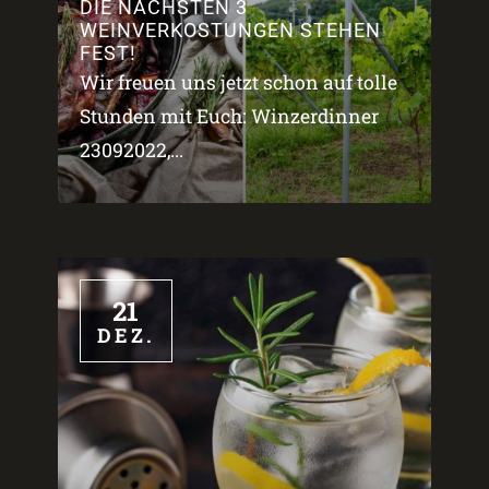
DIE NÄCHSTEN 3
WEINVERKOSTUNGEN STEHEN
FEST!
Wir freuen uns jetzt schon auf tolle
Stunden mit Euch: Winzerdinner
23092022,...
21
DEZ.