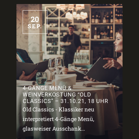
20
SEP.
4-GÄNGE MENÜ &
WEINVERKOSTUNG “OLD
CLASSICS” – 31.10.21, 18 UHR
Old Classics - Klassiker neu
interpretiert 4-Gänge Menü,
glasweiser Ausschank...