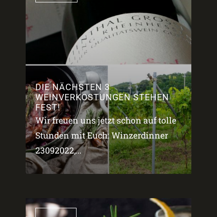
DIE NÄCHSTEN 3
WEINVERKOSTUNGEN STEHEN
FEST!
Wir freuen uns jetzt schon auf tolle
Stunden mit Euch: Winzerdinner
23092022,...