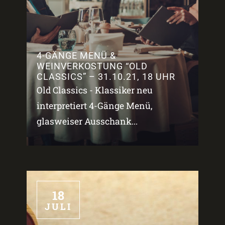
4-GÄNGE MENÜ &
WEINVERKOSTUNG “OLD
CLASSICS” – 31.10.21, 18 UHR
Old Classics - Klassiker neu
interpretiert 4-Gänge Menü,
glasweiser Ausschank...
18
JULI