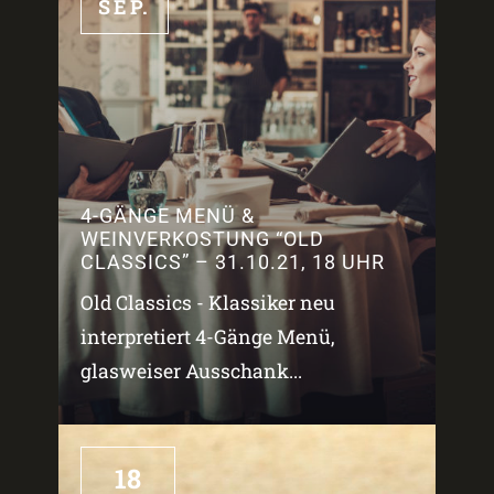
SEP.
4-GÄNGE MENÜ &
WEINVERKOSTUNG “OLD
CLASSICS” – 31.10.21, 18 UHR
Old Classics - Klassiker neu
interpretiert 4-Gänge Menü,
glasweiser Ausschank...
18