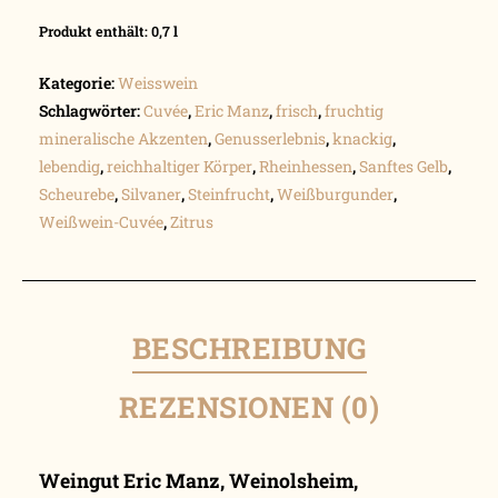
Produkt enthält: 0,7
l
Kategorie:
Weisswein
Schlagwörter:
Cuvée
,
Eric Manz
,
frisch
,
fruchtig
mineralische Akzenten
,
Genusserlebnis
,
knackig
,
lebendig
,
reichhaltiger Körper
,
Rheinhessen
,
Sanftes Gelb
,
Scheurebe
,
Silvaner
,
Steinfrucht
,
Weißburgunder
,
Weißwein-Cuvée
,
Zitrus
BESCHREIBUNG
REZENSIONEN (0)
Weingut Eric Manz, Weinolsheim,