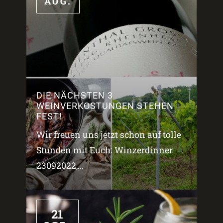
AUG.
DIE NÄCHSTEN 3
WEINVERKOSTUNGEN STEHEN
FEST!
Wir freuen uns jetzt schon auf tolle
Stunden mit Euch: Winzerdinner
23092022,...
21